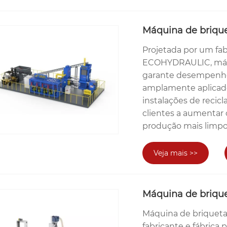
Máquina de briqu
Projetada por um fab
ECOHYDRAULIC, máq
garante desempenho e
amplamente aplicado
instalações de recic
clientes a aumentar 
produção mais limpo
Veja mais >>
Máquina de briqu
Máquina de brique
fabricante e fábrica 