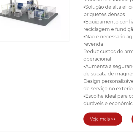
▪Solução de alta efi
briquetes densos
▪Equipamento confiá
reciclagem e fundiç
▪Não é necessário ag
revenda
Reduz custos de arm
operacional
▪Aumenta a segurança
de sucata de magné
Design personalizáv
de serviço no exterio
▪Escolha ideal par
duráveis ​​e econômi
Veja mais >>