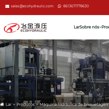
sales@ecohydraulic.com
8613671778630
Lar
Sobre nós
Pro
Lar
Produtos
Máquina hidráulica de briquetage