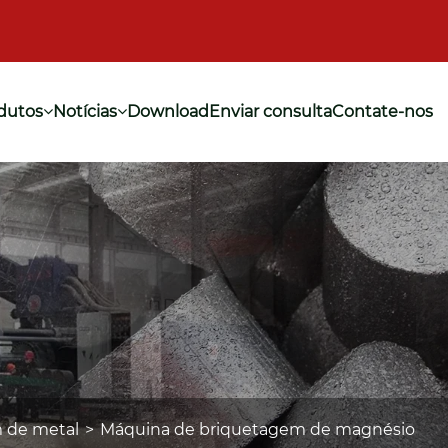
dutos
Notícias
Download
Enviar consulta
Contate-nos
m de metal
Máquina de briquetagem de magnésio