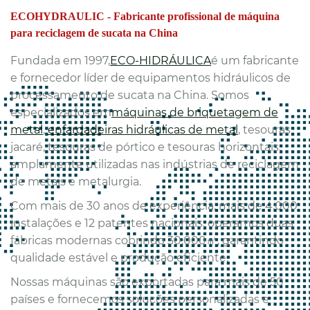
ECOHYDRAULIC - Fabricante profissional de máquina
para reciclagem de sucata na China
Fundada em 1997,
ECO-HIDRÁULICA
é um fabricante
e fornecedor líder de equipamentos hidráulicos de
processamento de sucata na China. Somos
especializados em
máquinas de briquetagem de
metal
,
enfardadeiras hidráulicas de metal
, tesouras
jacaré, tesouras de pórtico e tesouras horizontais,
amplamente utilizadas nas indústrias de reciclagem
de metais e metalurgia.
Com mais de 30 anos de experiência, mais de 4.000
instalações e 12 patentes nacionais, operamos duas
fábricas modernas cobrindo 30.000㎡, garantindo
qualidade estável e produção eficiente.
Nossas máquinas são exportadas para mais de 50
países e fornecemos soluções personalizadas e