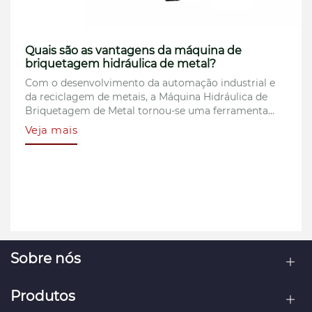
s da máquina de
Como funciona uma máq
 de metal?
de ferro?
 automação industrial e
A Máquina Briquetadeira de
 Máquina Hidráulica de
crítica nas indústrias metal
nou-se uma ferramenta
transformando pó de ferro, 
 a eficiência da
resíduos ferrosos em brique
Veja mais
estabilidade do
Este processo não apenas ma
 hidráulica de
material, mas também reduz
iza tecnologia de formação
os custos de armazenamento
imir pós, sobras e aparas
exploraremos como a máqui
locos uniformes e de alta
benefícios, aplicações e pri
 espaço de armazenamento
empresas que desejam invest
ECOHYDRAULIC oferece sol
briquetagem de ferro que a
padrões da indústria.
Sobre nós
Produtos